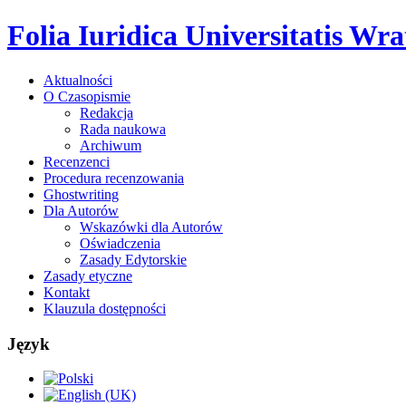
Folia Iuridica Universitatis Wrat
Aktualności
O Czasopismie
Redakcja
Rada naukowa
Archiwum
Recenzenci
Procedura recenzowania
Ghostwriting
Dla Autorów
Wskazówki dla Autorów
Oświadczenia
Zasady Edytorskie
Zasady etyczne
Kontakt
Klauzula dostępności
Język